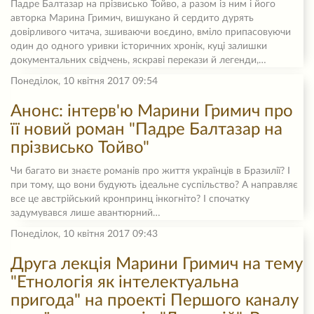
Падре Балтазар на прізвисько Тойво, а разом із ним і його
авторка Марина Гримич, вишукано й сердито дурять
довірливого читача, зшиваючи воєдино, вміло припасовуючи
один до одного уривки історичних хронік, куці залишки
документальних свідчень, яскраві перекази й легенди,…
Понеділок, 10 квітня 2017 09:54
Анонс: інтерв'ю Марини Гримич про
її новий роман "Падре Балтазар на
прізвисько Тойво"
Чи багато ви знаєте романів про життя українців в Бразилії? І
при тому, що вони будують ідеальне суспільство? А направляє
все це австрійський кронпринц інкогніто? І спочатку
задумувався лише авантюрний…
Понеділок, 10 квітня 2017 09:43
Друга лекція Марини Гримич на тему
"Етнологія як інтелектуальна
пригода" на проекті Першого каналу