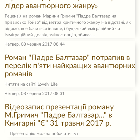
лідер авантюрного жанру»
Рецензія на роман Марини Гримич "Падре Балтазар на
прізвисько Тойво" від метра критичного жанру На відстані, як
відомо, все бачиться інакше, і будь-який еміграційний чи
імміграційний досвід змінює опцію, збиває…
Четвер, 08 червня 2017 08:44
Роман "Падре Балтазар" потрапив в
перелік п'яти найкращих авантюрних
романів
Читати на сайті Lovely Life
Четвер, 08 червня 2017 08:31
Відеозапис презентації роману
М.Гримич "Падре Балтазар..." в
Книгарні "Є" 31 травня 2017 р.
Презентацію можна побачити тут: