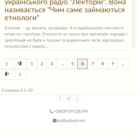
українського радіо "Лекторій". Вона
називається "Чим саме займаються
етнологи"
Етнолог – це звучить загадково. А в українському контексті
почасти і трагічно. Етнологія як наука про еволюцію народів і
цивілізацій не була в пошані за радянських часів, відповідно
етнологами ставали…
1
2
3
...
5
6
7
8
9
...
Сторінка 6 із 10
+38(
095)9328194
duliby@ukr.net