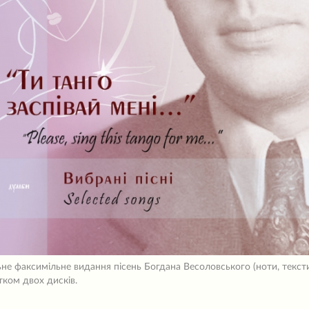
ьне факсимільне видання пісень Богдана Весоловського (ноти, текст
тком двох дисків.