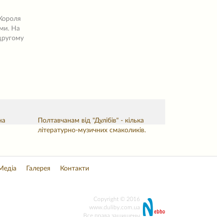
"Короля
ми. На
 другому
на
Полтавчанам від "Дулібів" - кілька
літературно-музичних смаколиків.
Медіа
Галерея
Контакти
Copyright © 2016
www.duliby.com.ua
Все права защищены