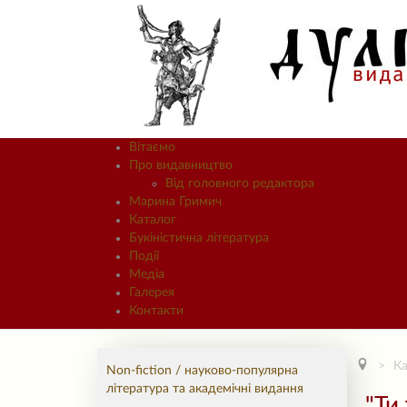
Вітаємо
Про видавництво
Від головного редактора
Марина Гримич
Каталог
Букіністична література
Події
Медіа
Галерея
Контакти
Ка
Non-fiction / науково-популярна
література та академічні видання
"Ти