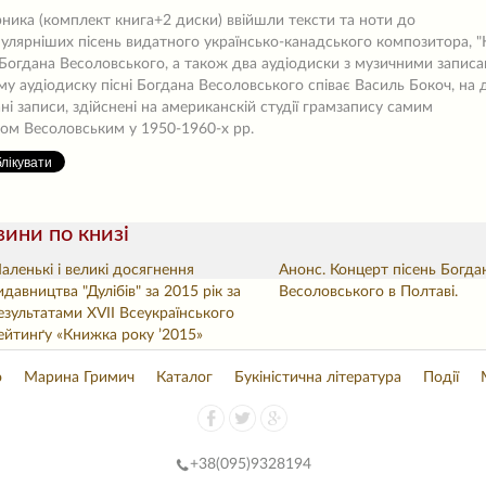
рника (комплект книга+2 диски) ввійшли тексти та ноти до
улярніших пісень видатного українсько-канадського композитора, 
 Богдана Весоловського, а також два аудіодиски з музичними записа
у аудіодиску пісні Богдана Весоловського співає Василь Бокоч, на
ані записи, здійснені на американскій студії грамзапису самим
ом Весоловським у 1950-1960-х рр.
ини по книзі
аленькі і великі досягнення
Анонс. Концерт пісень Богда
идавництва "Дулібів" за 2015 рік за
Весоловського в Полтаві.
езультатами XVІІ Всеукраїнського
ейтинґу «Книжка року ’2015»
о
Марина Гримич
Каталог
Букіністична література
Події
+38(
095)9328194