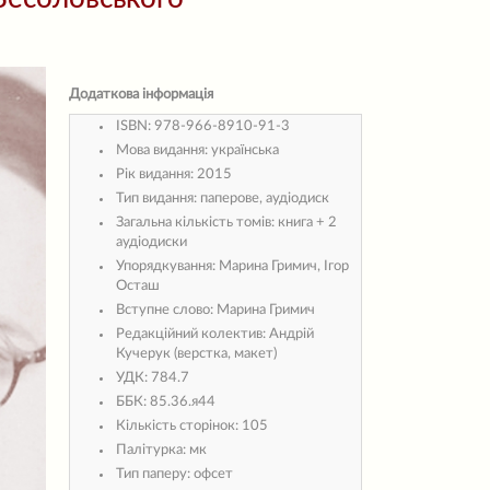
Додаткова інформація
ISBN:
978-966-8910-91-3
Мова видання:
українська
Рік видання:
2015
Тип видання:
паперове, аудіодиск
Загальна кількість томів:
книга + 2
аудіодиски
Упорядкування:
Марина Гримич, Ігор
Осташ
Вступне слово:
Марина Гримич
Редакційний колектив:
Андрій
Кучерук (верстка, макет)
УДК:
784.7
ББК:
85.36.я44
Кількість сторінок:
105
Палітурка:
мк
Тип паперу:
офсет