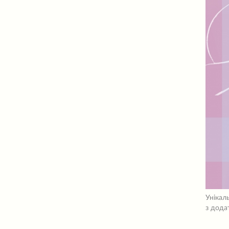
Унікал
з дода