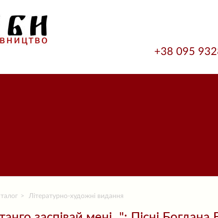
+38 095 93
талог
Літературно-художні видання
 танго заспівай мені...": Пісні Богдан