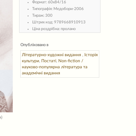
Формат:
60х84/16
Типографія:
Медобори-2006
Тираж:
300
Штрих код:
9789668910913
Ціна роздрібна:
пролано
Опубліковано в
Літературно-художні видання
,
Історія
культури
,
Постаті
,
Non-fiction /
науково-популярна література та
академічні видання
и)