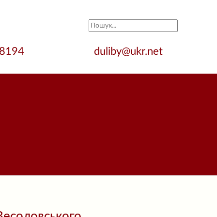
28194
duliby@ukr.net
а Весоловського