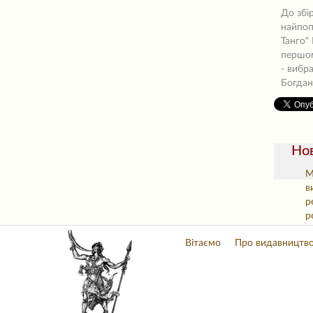
До збі
найпоп
Танго"
першом
- вибр
Богдан
Нов
М
в
р
р
Вітаємо
Про видавництв