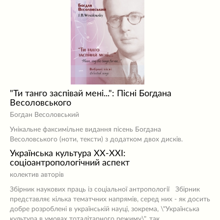
"Ти танго заспівай мені...": Пісні Богдана
Весоловського
Богдан Весоловський
Унікальне факсимільне видання пісень Богдана
Весоловського (ноти, тексти) з додатком двох дисків.
Українська культура ХХ-ХХІ:
соціоантропологічний аспект
колектив авторів
Збірник наукових праць із соціальної антропології Збірник
представляє кілька тематчних напрямів, серед них - як досить
добре розроблені в українській науці, зокрема, \"Українська
культура в умовах тоталітарного режиму\", так…