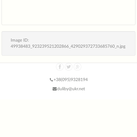
Image ID:
49938483_923239521202866_429029372733685760_n.jpg
+38(
095)9328194
duliby@ukr.net