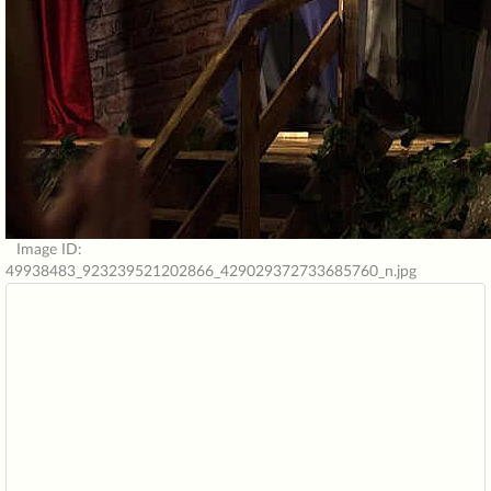
Image ID:
49938483_923239521202866_429029372733685760_n.jpg