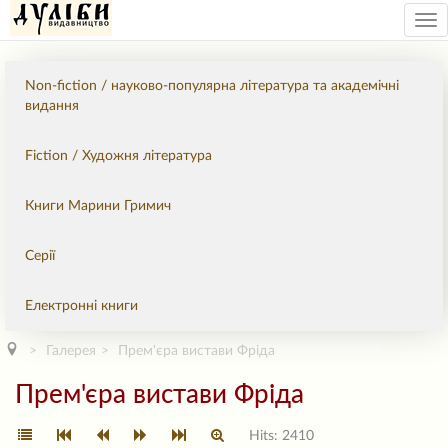
Tog
nav
Non-fiction / науково-популярна література та академічні
видання
Fiction / Художня література
Книги Марини Гримич
Серії
Електронні книги
Галерея
Прем'єра вистави Фріда
Прем'єра вистави Фріда
Hits: 2410