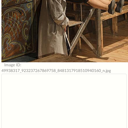
Image ID:
49938317_923237267869758_8481317918510940160_n.jpg