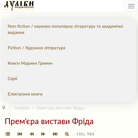
Tog
nav
Non-fiction / науково-популярна література та академічні
видання
Fiction / Художня література
Книги Марини Гримич
Серії
Електронні книги
Галерея
Прем'єра вистави Фріда
Прем'єра вистави Фріда
Hits: 984