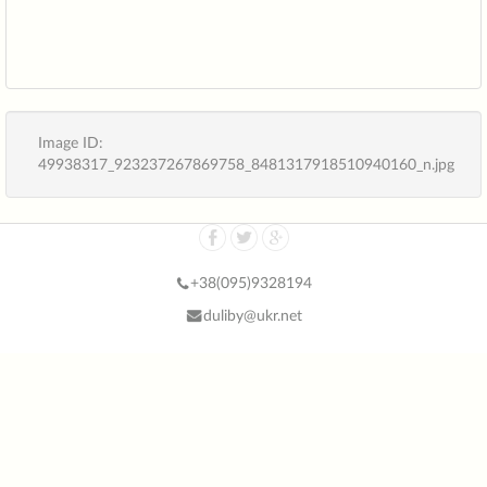
Image ID:
49938317_923237267869758_8481317918510940160_n.jpg
+38(
095)9328194
duliby@ukr.net