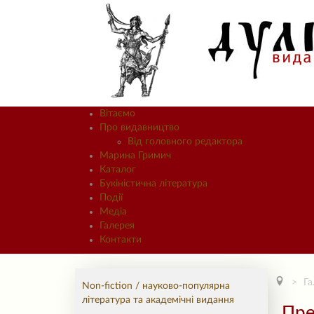
Вітаємо
Про видавництво
Від головного редактора
Марина Гримич
Каталог
Букіністична література
Події
Медіа
Галерея
Контакти
Га
Non-fiction / науково-популярна
література та академічні видання
Пре