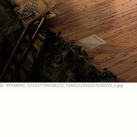
ID: 49938945_923237794536372_1968213332267630592_n.jpg