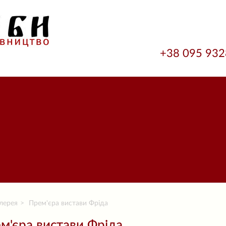
+38 095 93
лерея
Прем'єра вистави Фріда
м'єра вистави Фріда