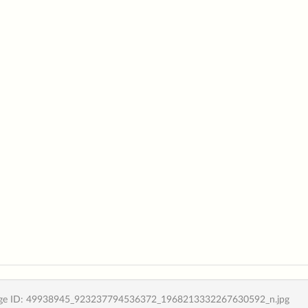
ge ID: 49938945_923237794536372_1968213332267630592_n.jpg