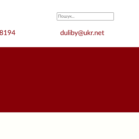
28194
duliby@ukr.net