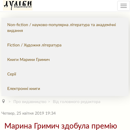
Tog
nav
Non-fiction / науково-популярна література та академічні
видання
Fiction / Художня література
Книги Марини Гримич
Серії
Електронні книги
Про видавництво
Від головного редактора
Четвер, 25 квітня 2019 19:34
Марина Гримич здобула премію