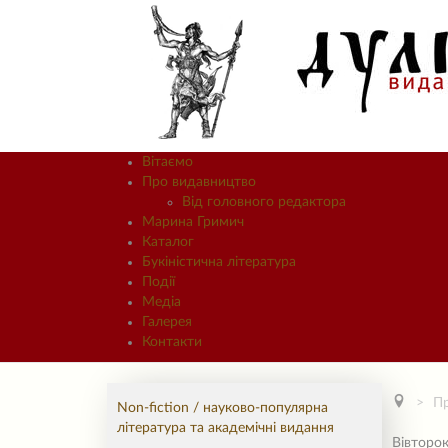
Вітаємо
Про видавництво
Від головного редактора
Марина Гримич
Каталог
Букіністична література
Події
Медіа
Галерея
Контакти
П
Non-fiction / науково-популярна
література та академічні видання
Вівторок