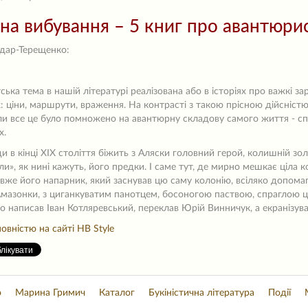
 на вибування – 5 книг про авантюрис
ндар-Терещенко:
ська тема в нашій літературі реалізована або в історіях про важкі з
 ціни, маршрути, враження. На контрасті з такою прісною дійсністю
ли все це було помножено на авантюрну складову самого життя - сп
х.
и в кінці XIX століття біжить з Аляски головний герой, колишній зо
ли», як нині кажуть, його предки. І саме тут, де мирно мешкає ціла к
 вже його напарник, який заснував цю саму колонію, всіляко допомаг
мазонки, з циганкуватим панотцем, босоногою паствою, спраглою це
о написав Іван Котляревський, переклав Юрій Винничук, а екранізув
овністю на сайті HB Style
о
Марина Гримич
Каталог
Букіністична література
Події