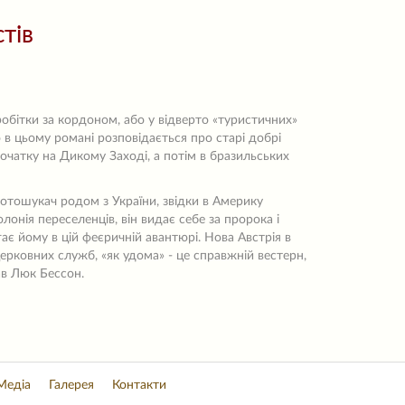
тів
аробітки за кордоном, або у відверто «туристичних»
 в цьому романі розповідається про старі добрі
очатку на Дикому Заході, а потім в бразильських
лотошукач родом з України, звідки в Америку
олонія переселенців, він видає себе за пророка і
ає йому в цій феєричній авантюрі. Нова Австрія в
рковних служб, «як удома» - це справжній вестерн,
ав Люк Бессон.
Медіа
Галерея
Контакти