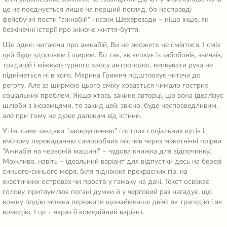
це не поєднується лише на перший погляд, бо насправді
фейсбучні пости "ажнабій" і казки Шехерезади – ніщо інше, як
безкінечні історії про жіноче життя-буття.
Ще одне: читаючи про ажнабій, Ви не зможете не сміятися. І сміх
цей буде здоровим і щирим. Бо так, як кепкує із забобонів, звичаїв,
традицій і міжкультурного хаосу антрополог, кепкувати рука не
підніметься ні в кого. Марина Гримич підштовхує читача до
реготу. Але за ширмою цього сміху ховається чимало гострих
соціальних проблем. Якщо хтось закине авторці, що вона ідеалізує
шлюби з іноземцями, то закид цей, звісно, буде несправедливим,
але при тому не дуже далеким від істини.
Утім, саме завдяки "заокругленню" гострих соціальних кутів і
вмілому перекиданню саморобних містків через міжетнічні прірви
"Ажнабія на червоній машині" – чудова книжка для відпочинку.
Можливо, навіть – ідеальний варіант для відпустки десь на березі
синього-синього моря, біля підніжжя прекрасних гір, на
екзотичних островах чи просто у гамаку на дачі. Текст освіжає
голову, притлумлює погані думки й у черговий раз нагадує, що
кожну подію можна пережити щонайменше двічі: як трагедію і як
комедію. І це – якраз її комедійний варіант.