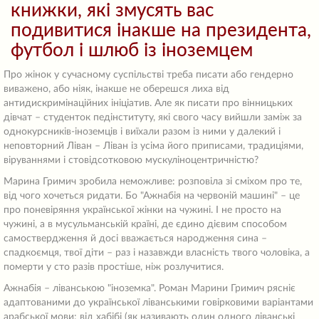
книжки, які змусять вас
подивитися інакше на президента,
футбол і шлюб із іноземцем
Про жінок у сучасному суспільстві треба писати або гендерно
виважено, або ніяк, інакше не оберешся лиха від
антидискримінаційних ініціатив. Але як писати про вінницьких
дівчат – студенток педінституту, які свого часу вийшли заміж за
однокурсників-іноземців і виїхали разом із ними у далекий і
неповторний Ліван – Ліван із усіма його приписами, традиціями,
віруваннями і стовідсотковою мускуліноцентричністю?
Марина Гримич зробила неможливе: розповіла зі сміхом про те,
від чого хочеться ридати. Бо "Ажнабія на червоній машині" – це
про поневіряння української жінки на чужині. І не просто на
чужині, а в мусульманській країні, де єдино дієвим способом
самоствердження й досі вважається народження сина –
спадкоємця, твої діти – раз і назавжди власність твого чоловіка, а
померти у сто разів простіше, ніж розлучитися.
Ажнабія – ліванською "іноземка". Роман Марини Гримич рясніє
адаптованими до української ліванськими говірковими варіантами
арабської мови: від хабібі (як називають один одного ліванські