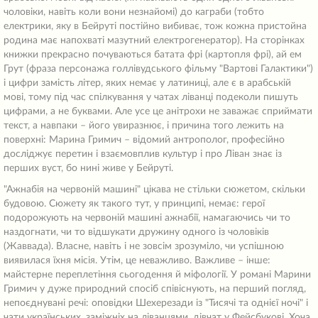
чоловіки, навіть коли вони незнайомі) до каграби (тобто
електрики, яку в Бейруті постійно вибиває, тож кожна пристойна
родина має напохваті мазутний електрогенератор). На сторінках
книжки прекрасно почуваються батата фрі (картопля фрі), ай ем
Грут (фраза персонажа голлівудського фільму "Вартові Галактики")
і цифри замість літер, яких немає у латиниці, але є в арабській
мові, тому під час спілкування у чатах ліванці подеколи пишуть
цифрами, а не буквами. Але усе це анітрохи не заважає сприймати
текст, а навпаки – його увиразнює, і причина того лежить на
поверхні: Марина Гримич – відомий антрополог, професійно
досліджує перетин і взаємовплив культур і про Ліван знає із
перших вуст, бо нині живе у Бейруті.
"Ажнабія на червоній машині" цікава не стільки сюжетом, скільки
будовою. Сюжету як такого тут, у принципі, немає: герої
подорожують на червоній машині ажнабії, намагаючись чи то
наздогнати, чи то відшукати дружину одного із чоловіків
(Жаввада). Власне, навіть і не зовсім зрозуміло, чи успішною
виявилася їхня місія. Утім, це неважливо. Важливе – інше:
майстерне переплетіння сьогодення й міфології. У романі Марини
Гримич у дуже природний спосіб співіснують, на перший погляд,
непоєднувані речі: оповідки Шехерезади із "Тисячі та однієї ночі" і
чати українських, заміжніх на ліванцями, дівчат у Фейсбукові. Хоча