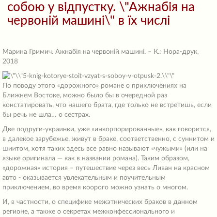
собою у відпустку. \"Ажнабія на
червоній машині\" в їх числі
Марина Гримич. Ажнабія на червоній машині. – К.: Нора-друк,
2018
По поводу этого «дорожного» романе о приключениях на
Ближнем Востоке, можно было бы в очередной раз
констатировать, что нашего брата, где только не встретишь, если
бы речь не шла… о сестрах.
Две подруги-украинки, уже «инкорпорированные», как говорится,
в далекое зарубежье, живут в браке, соответственно, с суннитом и
шиитом, хотя таких здесь все равно называют «чужыми» (или на
языке оригинала — как в названии романа). Таким образом,
«дорожная» история – путешествие через весь Ливан на красном
авто - оказывается увлекательным и поучительным
приключением, во время коорого можно узнать о многом.
И, в частности, о специфике межэтнических браков в данном
регионе, а также о секретах межконфессионального и