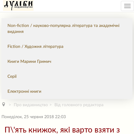
Tog
nav
Non-fiction / науково-популярна література та академічні
видання
Fiction / Художня література
Книги Марини Гримич
Серії
Електронні книги
Про видавництво
Від головного редактора
Понеділок, 25 червня 2018 22:03
П\'ять книжок, які варто взяти з