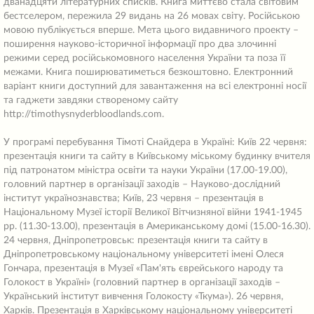
дванадцяти літературних списків. Книга миттєво стала світовим
бестселером, пережила 29 видань на 26 мовах світу. Російською
мовою публікується вперше. Мета цього видавничого проекту –
поширення науково-історичної інформації про два злочинні
режими серед російськомовного населення України та поза її
межами. Книга поширюватиметься безкоштовно. Електронний
варіант книги доступний для завантаження на всі електронні носії
та гаджети завдяки створеному сайту
http://timothysnyderbloodlands.com.
У програмі перебування Тімоті Снайдера в Україні: Київ 22 червня:
презентація книги та сайту в Київському міському будинку вчителя
під патронатом міністра освіти та науки України (17.00-19.00),
головний партнер в організації заходів – Науково-дослідний
інститут українознавства; Київ, 23 червня – презентація в
Національному Музеї історії Великої Вітчизняної війни 1941-1945
рр. (11.30-13.00), презентація в Американському домі (15.00-16.30).
24 червня, Дніпропетровськ: презентація книги та сайту в
Дніпропетровському національному університеті імені Олеся
Гончара, презентація в Музеї «Пам'ять єврейського народу та
Голокост в Україні» (головний партнер в організації заходів –
Український інститут вивчення Голокосту «Ткума»). 26 червня,
Харків. Презентація в Харківському національному університеті