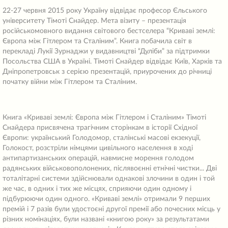
22-27 червня 2015 року Україну відвідає професор Єльського
університету Тімоті Снайдер. Мета візиту – презентація
російськомовного видання світового бестселера “Криваві землі:
Європа між Гітлером та Сталіним”. Книга побачила світ в
перекладі Лукії Зурнаджи у видавництві “Дуліби” за підтримки
Посольства США в Україні. Тімоті Снайдер відвідає Київ, Харків та
Дніпропетровськ з серією презентацій, приурочених до річниці
початку війни між Гітлером та Сталіним.
Книга «Криваві землі: Європа між Гітлером і Сталіним» Тімоті
Снайдера присвячена трагічним сторінкам в історії Східної
Європи: український Голодомор, сталінські масові екзекуції,
Голокост, розстріли німцями цивільного населення в ході
антипартизанських операцій, навмисне морення голодом
радянських військовополонених, післявоєнні етнічні чистки... Дві
тоталітарні системи здійснювали однакові злочини в один і той
же час, в одних і тих же місцях, сприяючи один одному і
підбурюючи один одного. «Криваві землі» отримали 9 перших
премій і 7 разів були удостоєні другої премії або почесних місць у
різних номінаціях, були названі «книгою року» за результатами