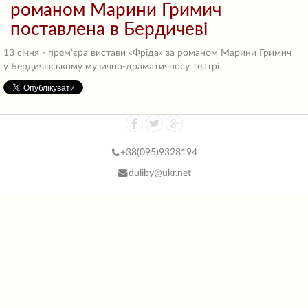
романом Марини Гримич
поставлена в Бердичеві
13 січня - прем‘єра вистави «Фріда» за романом Марини Гримич
у Бердичівському музично-драматичносу театрі.
+38(
095)9328194
duliby@ukr.net