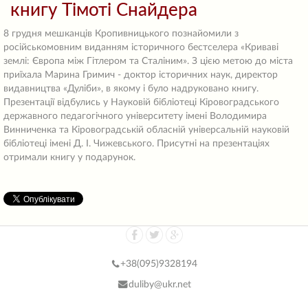
книгу Тімоті Снайдера
8 грудня мешканців Кропивницького познайомили з
російськомовним виданням історичного бестселера «Криваві
землі: Європа між Гітлером та Сталіним». З цією метою до міста
приїхала Марина Гримич - доктор історичних наук, директор
видавництва «Дуліби», в якому і було надруковано книгу.
Презентації відбулись у Науковій бібліотеці Кіровоградського
державного педагогічного університету імені Володимира
Винниченка та Кіровоградській обласній універсальній науковій
бібліотеці імені Д. І. Чижевського. Присутні на презентаціях
отримали книгу у подарунок.
+38(
095)9328194
duliby@ukr.net