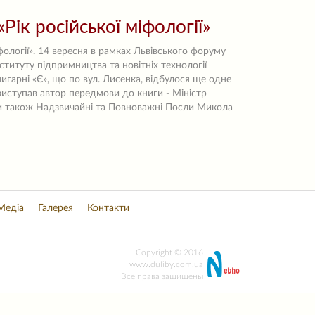
Рік російської міфології»
фології». 14 вересня в рамках Львівського форуму
ституту підпримництва та новітніх технології
нигарні «Є», що по вул. Лисенка, відбулося ще одне
 виступав автор передмови до книги - Міністр
ли також Надзвичайні та Повноважні Посли Микола
Медіа
Галерея
Контакти
Copyright © 2016
www.duliby.com.ua
Все права защищены