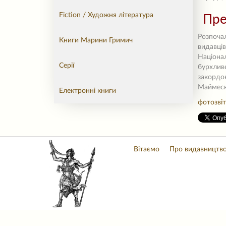
Fiction / Художня література
Пре
Розпочал
Книги Марини Гримич
видавців
Націонал
Серії
бурхливе
закордо
Маймеск
Електронні книги
фотозві
Вітаємо
Про видавництв