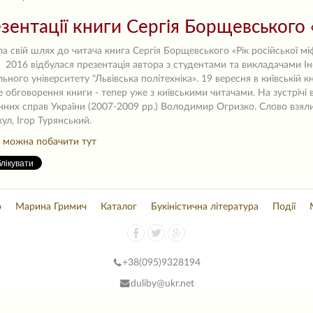
зентації книги Сергія Борщевського «
а свій шлях до читача книга Сергія Борщевського «Рік російської мі
 2016 відбулася презентація автора з студентами та викладачами Ін
ьного університету "Львівська політехніка». 19 вересня в київській к
 обговорення книги - тепер уже з київськими читачами. На зустрічі
нних справ України (2007-2009 рр.) Володимир Огризко. Слово взя
ул, Ігор Турянський.
т можна побачити тут
о
Марина Гримич
Каталог
Букіністична література
Події
+38(
095)9328194
duliby@ukr.net