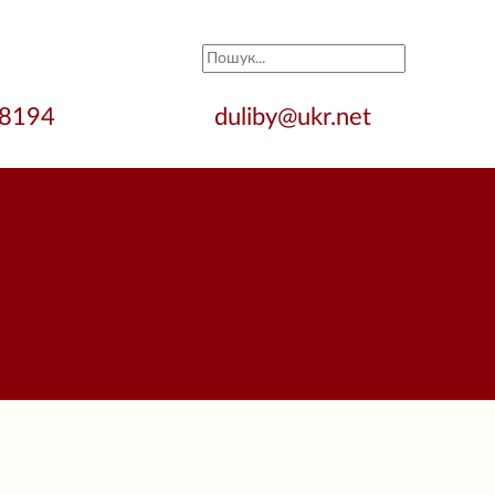
28194
duliby@ukr.net