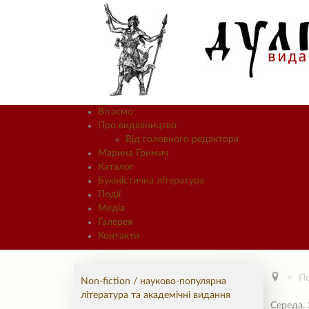
Вітаємо
Про видавництво
Від головного редактора
Марина Гримич
Каталог
Букіністична література
Події
Медіа
Галерея
Контакти
По
Non-fiction / науково-популярна
література та академічні видання
Середа, 