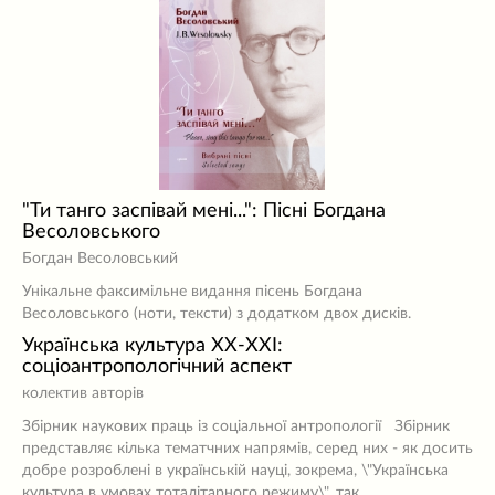
"Ти танго заспівай мені...": Пісні Богдана
Весоловського
Богдан Весоловський
Унікальне факсимільне видання пісень Богдана
Весоловського (ноти, тексти) з додатком двох дисків.
Українська культура ХХ-ХХІ:
соціоантропологічний аспект
колектив авторів
Збірник наукових праць із соціальної антропології Збірник
представляє кілька тематчних напрямів, серед них - як досить
добре розроблені в українській науці, зокрема, \"Українська
культура в умовах тоталітарного режиму\", так…