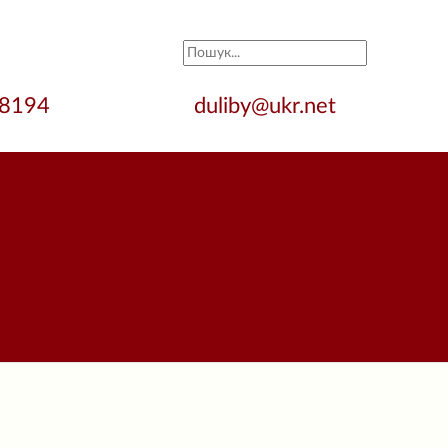
28194
duliby@ukr.net