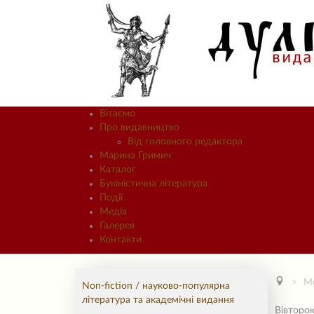
Вітаємо
Про видавництво
Від головного редактора
Марина Гримич
Каталог
Букіністична література
Події
Медіа
Галерея
Контакти
М
Non-fiction / науково-популярна
література та академічні видання
Вівторок