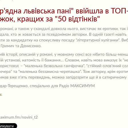
р'ядна львівська пані" ввійшла в ТОП
жок, кращих за "50 відтінків"
романі, а також у скандалі довкола нього, вистачає як еротики, так 
дала, хто ж ховається за псевдонімом авторки. В одній газеті навіть
ти за кандидатку на спокусливу посаду "літературної хуліганки". 
 Гримич та Денисенко.
мій історії, описаній у романі, у мовному сенсі все нібито більш-мен
ій установі, натомість її бажання… Словом, навіть мова виказує їх "н
ористовує – "маленька безвольна ганчірочка", "стійкий олов'яний солда
ечера" та "маленька беззахисна черепашка". Тож авторку, крім ероти
мав вже п'ять перевидань, можна запідозрити ще й в сатиричному ви
ндар-Терещенко, спеціально для Радіо МАКСИМУМ
:
maximum.fm/novini_t2