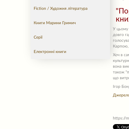
Fiction / Художня література
"По
кни
Книги Марини Гримич
У цьому 
довго га
Серії
голосува
Карпою,
Електронні книги
Хоч в са
культурн
вона вик
також "п
що витри
Ігор Бо
Джерело
https://