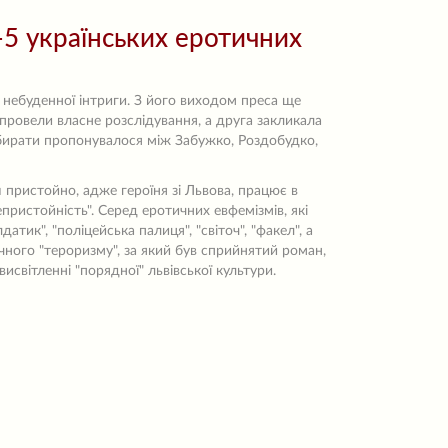
-5 українських еротичних
і небуденної інтриги. З його виходом преса ще
 провели власне розслідування, а друга закликала
Вибирати пропонувалося між Забужко, Роздобудко,
ш пристойно, адже героїня зі Львова, працює в
епристойність". Серед еротичних евфемізмів, які
тик", "поліцейська палиця", "світоч", "факел", а
чного "тероризму", за який був сприйнятий роман,
світленні "порядної" львівської культури.