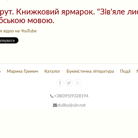
рут. Книжковий ярмарок. "Зів'яле ли
бською мовою.
 відео на YouTube
о
Марина Гримич
Каталог
Букіністична література
Події
+38(
095)9328194
duliby@ukr.net