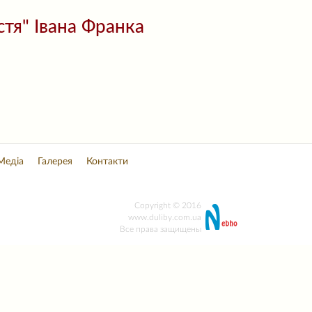
стя" Івана Франка
Медіа
Галерея
Контакти
Copyright © 2016
www.duliby.com.ua
Все права защищены