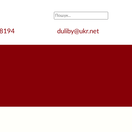
28194
duliby@ukr.net