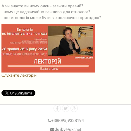
А чи знаєте ви чому олень завжди правий?
І чому це надзвичайно важливо для етнолога?
І що етнологія може бути захоплюючою пригодою?
Слухайте лекторій
+38(
095)9328194
duliby@ukr.net