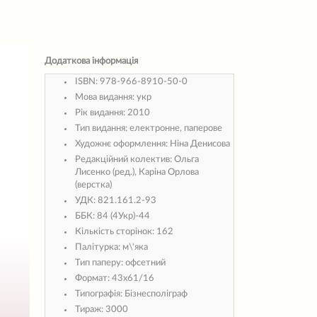
Додаткова інформація
ISBN:
978-966-8910-50-0
Мова видання:
укр
Рік видання:
2010
Тип видання:
електронне, паперове
Художнє оформлення:
Ніна Денисова
Редакційний колектив:
Ольга
Лисенко (ред.), Каріна Орлова
(верстка)
УДК:
821.161.2-93
ББК:
84 (4Укр)-44
Кількість сторінок:
162
Палітурка:
м\'яка
Тип паперу:
офсетний
Формат:
43х61/16
Типографія:
Бізнесполіграф
Тираж:
3000