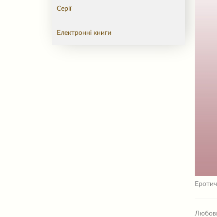
Серії
Електронні книги
Еротич
Любовн