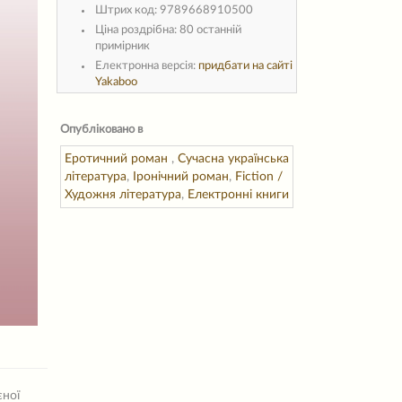
Штрих код:
9789668910500
Ціна роздрібна:
80 останній
примірник
Електронна версія:
придбати на сайті
Yakaboo
Опубліковано в
Еротичний роман
,
Сучасна українська
література
,
Іронічний роман
,
Fiction /
Художня література
,
Електронні книги
єної