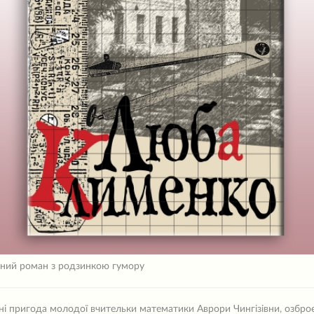
ний роман з родзинкою гумору
і пригода молодої вчительки математики Аврори Чингізівни, озбро