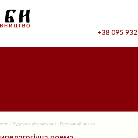
+38 095 93
ction / Художня література
Еротичний роман
ипедагогічна поема