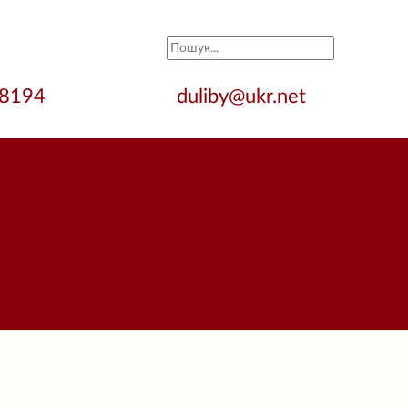
28194
duliby@ukr.net