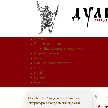
Вітаємо
Про видавництво
Від головного редактора
Марина Гримич
Каталог
Букіністична література
Події
Медіа
Галерея
Контакти
Fi
Non-fiction / науково-популярна
література та академічні видання
Ант