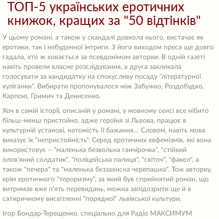
ТОП-5 українських еротичних
книжок, кращих за "50 відтінків"
У цьому романі, а також у скандалі довкола нього, вистачає як
еротики, так і небуденної інтриги. З його виходом преса ще довго
гадала, хто ж ховається за псевдонімом авторки. В одній газеті
навіть провели власне розслідування, а друга закликала
голосувати за кандидатку на спокусливу посаду "літературної
хуліганки". Вибирати пропонувалося між Забужко, Роздобудко,
Карпою, Гримич та Денисенко.
Хоч в самій історії, описаній у романі, у мовному сенсі все нібито
більш-менш пристойно, адже героїня зі Львова, працює в
культурній установі, натомість її бажання… Словом, навіть мова
виказує їх "непристойність". Серед еротичних евфемізмів, які вона
використовує – "маленька безвольна ганчірочка", "стійкий
олов'яний солдатик", "поліцейська палиця", "світоч", "факел", а
також "печера" та "маленька беззахисна черепашка". Тож авторку,
крім еротичного "тероризму", за який був сприйнятий роман, що
витримав вже п'ять перевидань, можна запідозрити ще й в
сатиричному висвітленні "порядної" львівської культури.
Ігор Бондар-Терещенко, спеціально для Радіо МАКСИМУМ