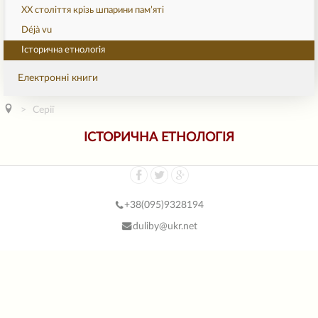
ХХ століття крізь шпарини пам’яті
Déjà vu
Історична етнологія
Електронні книги
Серії
ІСТОРИЧНА ЕТНОЛОГІЯ
+38(
095)9328194
duliby@ukr.net