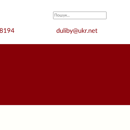
28194
duliby@ukr.net