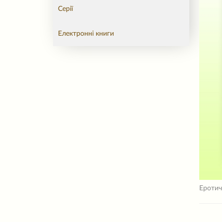
Серії
Електронні книги
Еротич