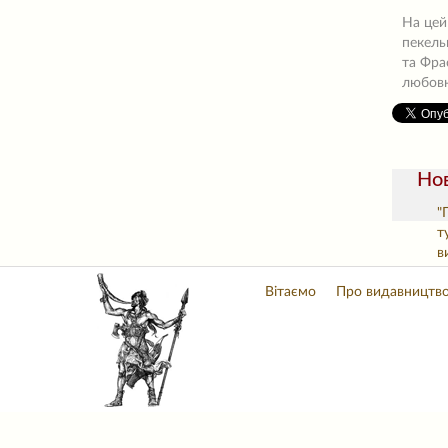
На цей
пекель
та Фрас
любовн
Нов
"
т
в
Вітаємо
Про видавництв