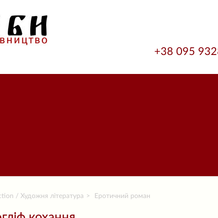
+38 095 93
ction / Художня література
Еротичний роман
огліф кохання