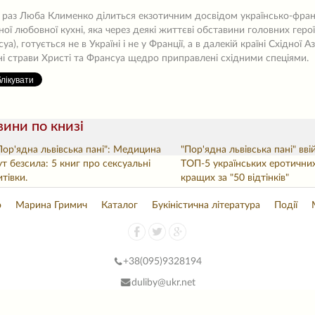
 раз Люба Клименко ділиться екзотичним досвідом українсько-фран
ної любовної кухні, яка через деякі життєві обставини головних героїв
уа), готується не в Україні і не у Франції, а в далекій країні Східної Аз
і страви Христі та Франсуа щедро приправлені східними спеціями.
ини по книзі
Пор'ядна львівська пані": Медицина
"Пор'ядна львівська пані" вв
ут безсила: 5 книг про сексуальні
ТОП-5 українських еротични
итівки.
кращих за "50 відтінків"
о
Марина Гримич
Каталог
Букіністична література
Події
+38(
095)9328194
duliby@ukr.net