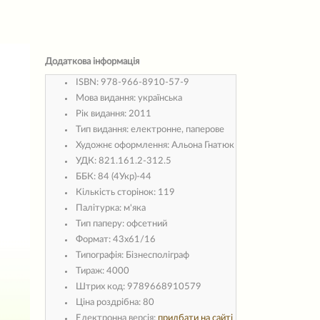
Додаткова інформація
ISBN:
978-966-8910-57-9
Мова видання:
українська
Рік видання:
2011
Тип видання:
електронне, паперове
Художнє оформлення:
Альона Гнатюк
УДК:
821.161.2-312.5
ББК:
84 (4Укр)-44
Кількість сторінок:
119
Палітурка:
м'яка
Тип паперу:
офсетний
Формат:
43х61/16
Типографія:
Бізнесполіграф
Тираж:
4000
Штрих код:
9789668910579
Ціна роздрібна:
80
Електронна версія:
придбати на сайті