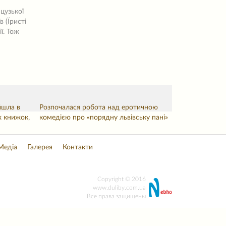
цузької
 (Їристі
ії. Тож
ійшла в
Розпочалася робота над еротичною
х книжок,
комедією про «порядну львівську пані»
Медіа
Галерея
Контакти
Copyright © 2016
www.duliby.com.ua
Все права защищены