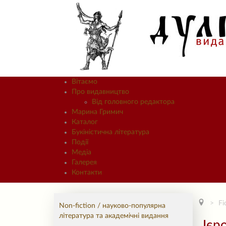
Вітаємо
Про видавництво
Від головного редактора
Марина Гримич
Каталог
Букіністична література
Події
Медіа
Галерея
Контакти
Fi
Non-fiction / науково-популярна
література та академічні видання
Ієр