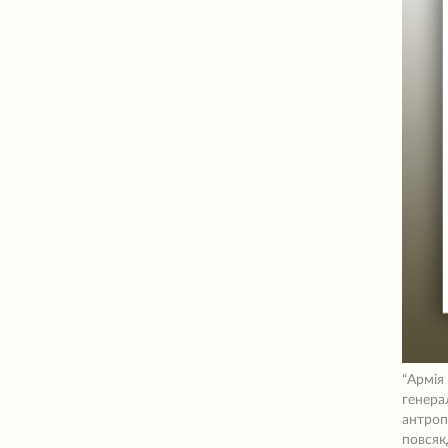
“Армія
генера
антроп
повсяк