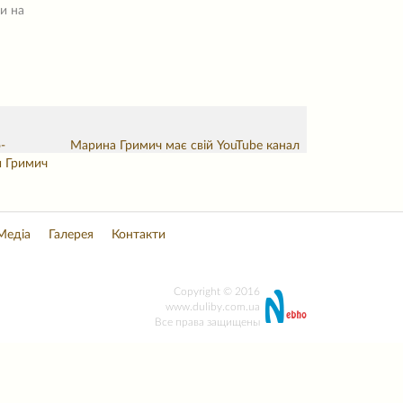
ни на
-
Марина Гримич має свій YouTube канал
 Гримич
Медіа
Галерея
Контакти
Copyright © 2016
www.duliby.com.ua
Все права защищены