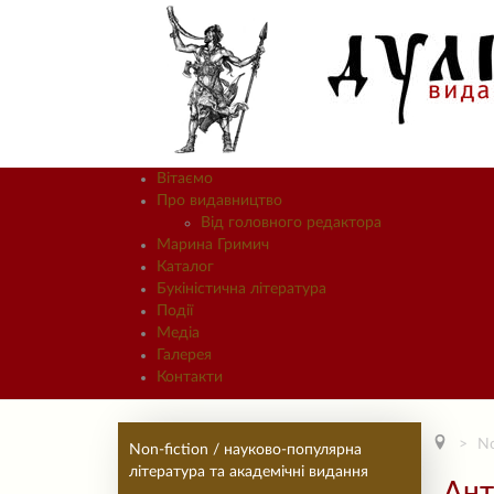
Вітаємо
Про видавництво
Від головного редактора
Марина Гримич
Каталог
Букіністична література
Події
Медіа
Галерея
Контакти
No
Non-fiction / науково-популярна
література та академічні видання
Ант