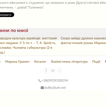
ського військового з’єднання, що воювало в роки Другої світової вій
меччини, – дивізії “Галичина”.
ини по книзі
ародна культура українців: життєвий
Скоро вийде друком науково
икл людини. У 5-ти т. – Т. 4: Зрілість.
фантастичний роман Марини
оловіки. Чоловіча субкультура (2-е
ид.)
о
Марина Гримич
Каталог
Букіністична література
Події
+38(
095)9328194
duliby@ukr.net