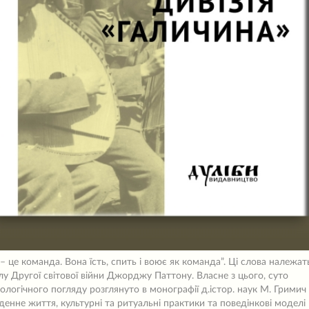
 – це команда. Вона їсть, спить і воює як команда”. Ці слова належат
лу Другої світової війни Джорджу Паттону. Власне з цього, суто
ологічного погляду розглянуто в монографії д.істор. наук М. Гримич
денне життя, культурні та ритуальні практики та поведінкові моделі