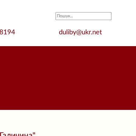
28194
duliby@ukr.net
"Галичина"