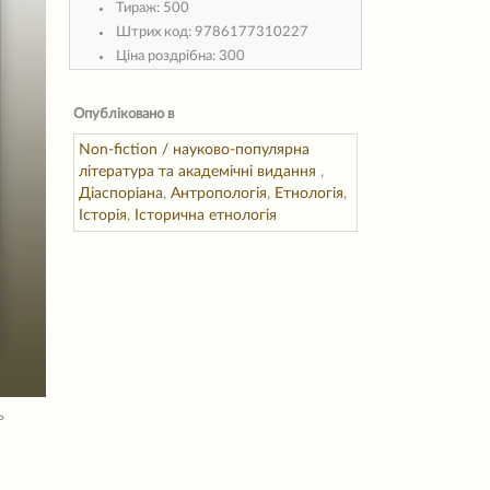
Тираж:
500
Штрих код:
9786177310227
Ціна роздрібна:
300
Опубліковано в
Non-fiction / науково-популярна
література та академічні видання
,
Діаспоріана
,
Антропологія
,
Етнологія
,
Історія
,
Історична етнологія
ь