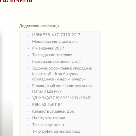
Додаткова інформація
ISBN:
978-617-7310-22-7
Мова видання:
українська
Рік видання:
2017
Тип видання:
паперове
Ілюстрації:
фотоілюстрації
Художнє оформлення:
упорядник
ілюстрації – Ігор Аркуша,
обкладинка - Андрій Кучерук
Редакційний колектив:
редактор -
Наталія Шевчук
УДК:
94(477.8):392"1939/1945"
ББК:
63.5я9 Г 84
Кількість сторінок:
256
Палітурка:
тверда
Тип паперу:
офсет
Типографія:
Бізнесполіграф