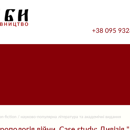
+38 095 93
n-fiction / науково-популярна література та академічні видання
ропологія війни. Case study: Дивізія 