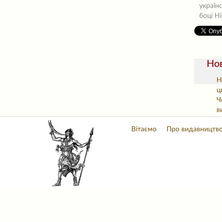
україн
боці Ні
Нов
Н
ц
Ч
в
Вітаємо
Про видавництв