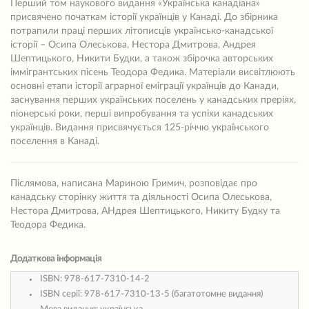
Перший том наукового видання «Українська канадіана»
присвячено початкам історії українців у Канаді. До збірника
потрапили праці перших літописців українсько-канадської
історії – Осипа Олеськова, Нестора Дмитрова, Андрея
Шептицького, Никити Будки, а також збірочка авторських
іммігрантських пісень Теодора Федика. Матеріали висвітлюють
основні етапи історії аграрної еміграції українців до Канади,
заснування перших українських поселень у канадських преріях,
піонерські роки, перші випробування та успіхи канадських
українців. Видання присвячується 125-річчю українського
поселення в Канаді.
Післямова, написана Мариною Гримич, розповідає про
канадську сторінку життя та діяльності Осипа Олеськова,
Нестора Дмитрова, АНдрея Шептицького, Никиту Будку та
Теодора Федика.
Додаткова інформація
ISBN:
978-617-7310-14-2
ISBN серії:
978-617-7310-13-5 (багатотомне видання)