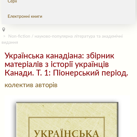
Серії
Електронні книги
Non-fiction / науково-популярна література та академічні
видання
Українська канадіана: збірник
матеріалів з історії українців
Канади. Т. 1: Піонерський період.
колектив авторів