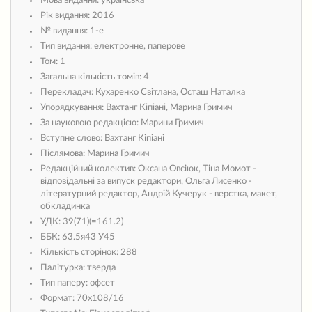
Мова видання:
українська
Рік видання:
2016
№ видання:
1-е
Тип видання:
електронне, паперове
Том:
1
Загальна кількість томів:
4
Перекладач:
Кухаренко Світлана, Осташ Наталка
Упорядкування:
Вахтанг Кіпіані, Марина Гримич
За науковою редакцією:
Марини Гримич
Вступне слово:
Вахтанг Кіпіані
Післямова:
Марина Гримич
Редакційний колектив:
Оксана Овсіюк, Тіна Момот -
відповідальні за випуск редактори, Ольга Лисенко -
літературний редактор, Андрій Кучерук - верстка, макет,
обкладинка
УДК:
39(71)(=161.2)
ББК:
63.5я43 У45
Кількість сторінок:
288
Палітурка:
тверда
Тип паперу:
офсет
Формат:
70х108/16