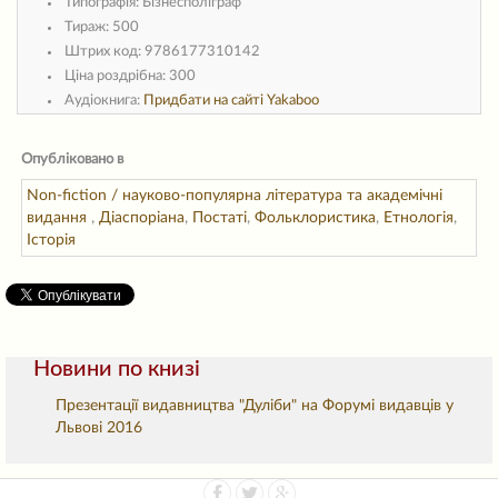
Типографія:
Бізнесполіграф
Тираж:
500
Штрих код:
9786177310142
Ціна роздрібна:
300
Aудіокнига:
Придбати на сайті Yakaboo
Опубліковано в
Non-fiction / науково-популярна література та академічні
видання
,
Діаспоріана
,
Постаті
,
Фольклористика
,
Етнологія
,
Історія
Новини по книзі
Презентації видавництва "Дуліби" на Форумі видавців у
Львові 2016