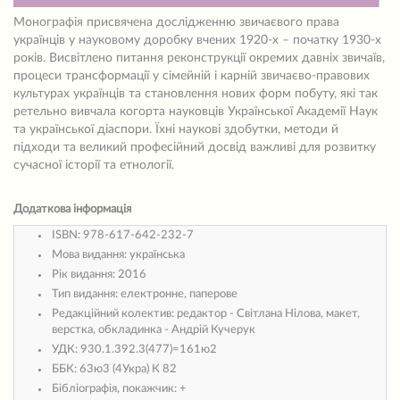
Монографія присвячена дослідженню звичаєвого права
українців у науковому доробку вчених 1920-х – початку 1930-х
років. Висвітлено питання реконструкції окремих давніх звичаїв,
процеси трансформації у сімейній і карній звичаєво-правових
культурах українців та становлення нових форм побуту, які так
ретельно вивчала когорта науковців Української Академії Наук
та української діаспори. Їхні наукові здобутки, методи й
підходи та великий професійний досвід важливі для розвитку
сучасної історії та етнології.
Додаткова інформація
ISBN:
978-617-642-232-7
Мова видання:
українська
Рік видання:
2016
Тип видання:
електронне, паперове
Редакційний колектив:
редактор - Світлана Нілова, макет,
верстка, обкладинка - Андрій Кучерук
УДК:
930.1.392.3(477)=161ю2
ББК:
63ю3 (4Укра) К 82
Бібліографія, покажчик:
+