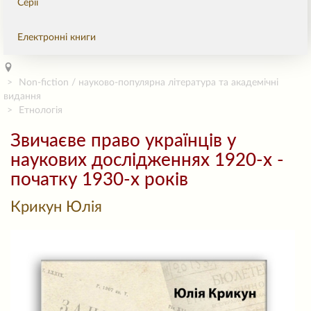
Серії
Електронні книги
Non-fiction / науково-популярна література та академічні
видання
Етнологія
Звичаєве право українців у
наукових дослідженнях 1920-х -
початку 1930-х років
Крикун Юлія