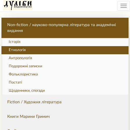
Tog
nav
Non-fiction / науково-популярна література та академічні
видання
Історія
Етнологія
Антропологія
Подорожні записки
Фольклористика
Постаті
Щоденники, спогади
Fiction / Художня література
Книги Марини Гримич