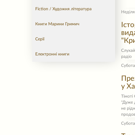
Fiction / Художня література
Неділя
Іст
Книги Марини Гримич
вид
Серії
"Кри
Слухай
Електронні книги
радіо
Субота
Пре
у Ха
Тімоті
"Дуже 
не рід
продов
Субота