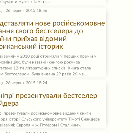
Ткума» и музея «Память…
ця, 26 червня 2015 18:56
дставляти нове російськомовне
ання свого бестселера до
аїни приїхав відомий
риканський історик
ві землі» у 2010 році отримали 9 перших премій у
номінаціях, були названі «книгою року» за
татами 12-ти літературних списків. Книга стала
им бестселером, була видана 29 разів 26-ма…
ця, 26 червня 2015 18:24
ніпрі презентували бестселер
йдера
рі презентували російськомовне видання книги
ора історії Єльського університету Тімоті Снайдера
ві землі: Європа між Гітлером і Сталіним».