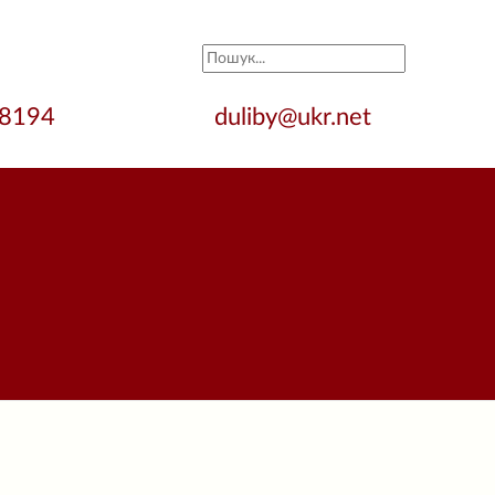
28194
duliby@ukr.net