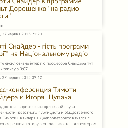
оти Снайдер в программе
льт Дорошенко" на радио
сти"
ть
, 27 червня 2015 21:20
оті Снайдер - гість програми
рії" на Національному радіо
те ексклюзивне інтерв'ю професора Снайдера тут
к запису з 3:07
, 27 червня 2015 09:12
сс-конференция Тимоти
йдера и Игоря Щупака
одного из корифеев исторической науки
енности известного публициста и общественного
я Тимоти Снайдера в Днепропетровск начался с
конференции, которую он дал вместе с директором