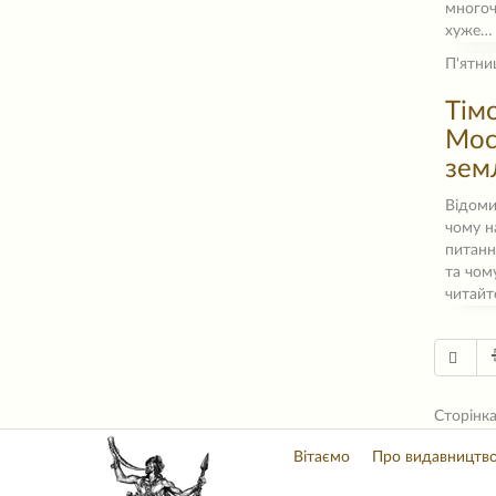
многоч
хуже…
П'ятни
Тім
Мос
зем
Відоми
чому н
питанн
та чом
читайт
Сторінка
Вітаємо
Про видавництв