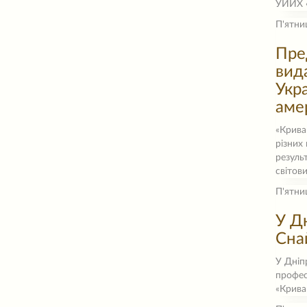
УИИХ «
П'ятни
Пре
вид
Укр
аме
«Крива
різних 
резуль
світов
П'ятни
У Д
Сна
У Дніп
профес
«Крива