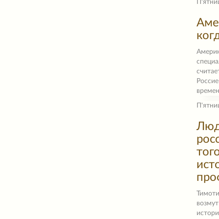
П'ятни
Аме
ког
Америк
специа
считае
Россие
времен
П'ятни
Люд
рос
тог
ист
про
Тимоти
возмут
истори