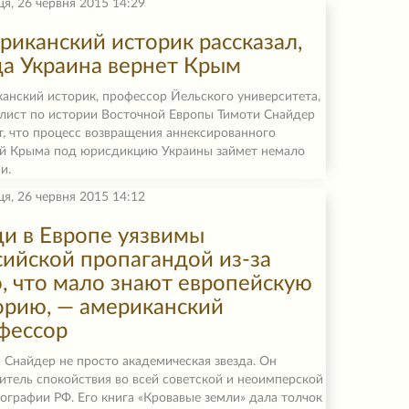
ця, 26 червня 2015 14:29
риканский историк рассказал,
да Украина вернет Крым
анский историк, профессор Йельского университета,
лист по истории Восточной Европы Тимоти Снайдер
т, что процесс возвращения аннексированного
й Крыма под юрисдикцию Украины займет немало
и.
ця, 26 червня 2015 14:12
и в Европе уязвимы
сийской пропагандой из-за
о, что мало знают европейскую
орию, — американский
фессор
 Снайдер не просто академическая звезда. Он
итель спокойствия во всей советской и неоимперской
ографии РФ. Его книга «Кровавые земли» дала толчок