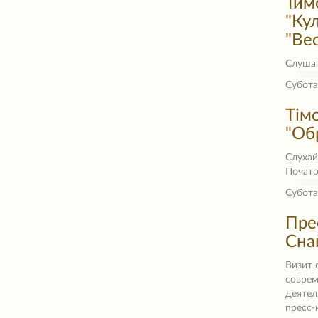
Тим
"Ку
"Ве
Слуша
Субота
Тім
"Об
Слухай
Почато
Субота
Пре
Сна
Визит 
соврем
деятел
пресс-