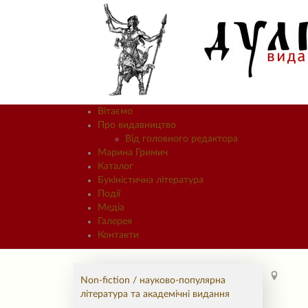
Вітаємо
Про видавництво
Від головного редактора
Марина Гримич
Каталог
Букіністична література
Події
Медіа
Галерея
Контакти
Non-fiction / науково-популярна
література та академічні видання