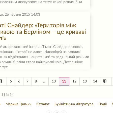
исленным дискуссиям на тему: какой режим был
ця, 26 червня 2015 14:03
оті Снайдер: «Територія між
квою та Берліном – це криваві
лі»
й американський історик Тімоті Снайдер розповів,
аціональні історії не дають відповідей на важливі
я, як відрізнялися нацистський та радянський режими
у земля України стала найкривавішою. Детальніше
е тут
5
6
7
8
...
10
11
12
13
14
 11 із 14
о
Марина Гримич
Каталог
Букіністична література
Події