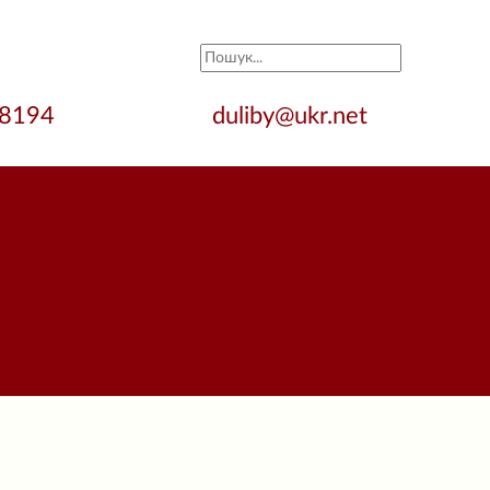
28194
duliby@ukr.net