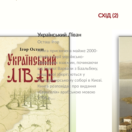
СХІД (2)
Український Ліван
Осташ Ігор
Книга присвячена майже 2000-
літній історії українсько-
ліванських взаємин, починаючи
від Святої Варвари з Баальбеку,
мощі якої зберігаються у
Володимирському соборі в Києві.
Книга розповідає про видання
«Євангелія» арабською мовою
1708 р.,…