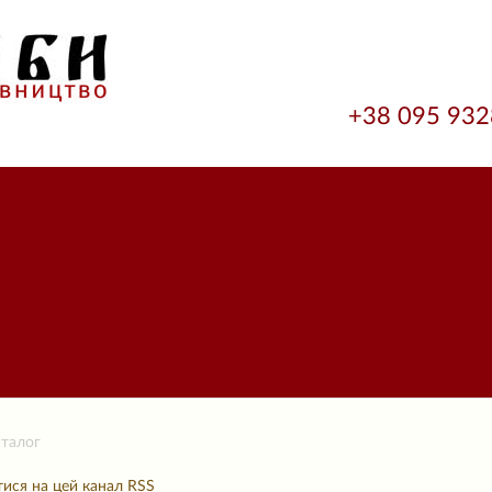
+38 095 93
талог
тися на цей канал RSS