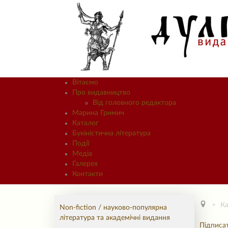
Вітаємо
Про видавництво
Від головного редактора
Марина Гримич
Каталог
Букіністична література
Події
Медіа
Галерея
Контакти
Ка
Non-fiction / науково-популярна
література та академічні видання
Підписа