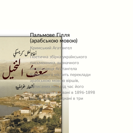
Пальмове Гілля
(арабською мовою)
Кримський Агатангел
Поетична збірка українського
письменника, визначного
сходознавця Агатангела
Кримського містить переклади
арабською мовою віршів,
написаних ним під час його
перебування в Лівані в 1896-1898
рр. 43 вірші об’єднані в три
цикли «У…