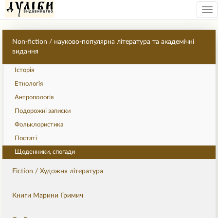
Tog
nav
Non-fiction / науково-популярна література та академічні
видання
Історія
Етнологія
Антропологія
Подорожні записки
Фольклористика
Постаті
Щоденники, спогади
Fiction / Художня література
Книги Марини Гримич