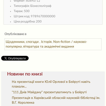
Формат:
60х90/12
Типографія:
Бізнесполіграф
Тираж:
500
Штрих код:
9789670000000
Ціна роздрібна:
200
Опубліковано в
Щоденники, спогади
,
Історія
,
Non-fiction / науково-
популярна література та академічні видання
Новини по книзі
На презентації книги Юлії Орлової в Бейруті навіть
плакали...
"111 Днів Майдану" презентуватимуть у Бейруті
Презентація в Харківській обласній науковій бібліотеці ім.
В.Г. Короленка