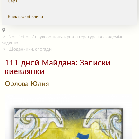
Серії
Електронні книги
Non-fiction / науково-популярна література та академічні
видання
Щоденники, спогади
111 дней Майдана: Записки
киевлянки
Орлова Юлия