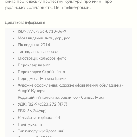
книга про київську протестну культуру, про киян і про
українську солідарність. Це timeline-роман.
Додаткова інформація
ISBN:
978-966-8910-86-9
Мова видання:
англ., укр., рос
Рік видання:
2014
Тип видання:
паперове
Ілюстрації:
кольорові фото
Переклад:
на англ.
Перекладач:
Сергій Ціпко
Передмова:
Марина Гримич
Художнє оформлення:
художнє оформлення, обкладинка -
Андрій Кучерук
Редакційний колектив:
редактор - Сандра Мост
УДК:
[82-94:323.272](477)
ББК:
66.3(4Укр)
Кількість сторінок:
144
Палітурка:
тв
Тип паперу:
крейдова-ний