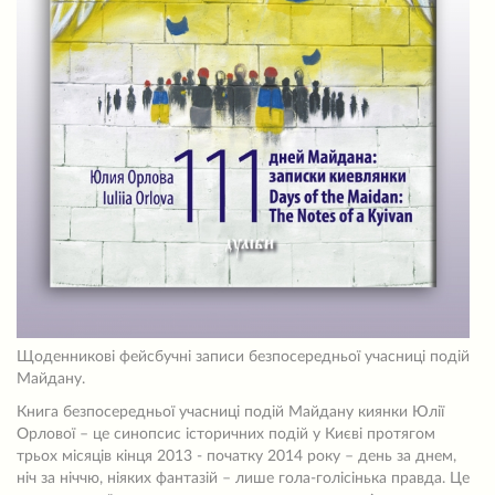
Щоденникові фейсбучні записи безпосередньої учасниці подій
Майдану.
Книга безпосередньої учасниці подій Майдану киянки Юлії
Орлової – це синопсис історичних подій у Києві протягом
трьох місяців кінця 2013 - початку 2014 року – день за днем,
ніч за ніччю, ніяких фантазій – лише гола-голісінька правда. Це