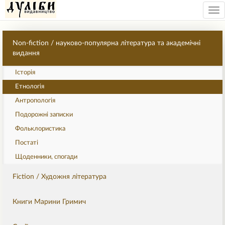
Tog
nav
Non-fiction / науково-популярна література та академічні
видання
Історія
Етнологія
Антропологія
Подорожні записки
Фольклористика
Постаті
Щоденники, спогади
Fiction / Художня література
Книги Марини Гримич