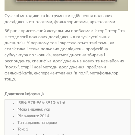
Сучасні методики та інструменти здійснення польових
досліджень етнологами, фольклористами, археологами
Збірник присвячений актуальним проблемам історії, теорії та
мeтодології польових досліджень в галузі суспільних
дисциплін. У першому томі окреслюються такі теми, як
стилістика і етика польових досліджень, професійна
субкультура польовиків, взаємовідносини збирача і
респондента, специфіка досліджень на нових та незнайомих
"полях", старі і нові методи дослідження, проблеми
фальсифікатів, експерементування "в полі", метафольклор
тощо.
Додаткова інформація
ISBN:
978-966-8910-61-6
Мова видання:
укр
Рік видання:
2014
Тип видання:
паперове
Том:
1