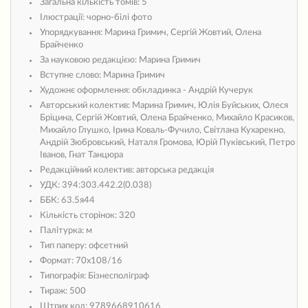
Загальна кількість томів:
5
Ілюстрації:
чорно-білі фото
Упорядкування:
Марина Гримич, Сергій Жовтий, Олена
Брайченко
За науковою редакцією:
Марина Гримич
Вступне слово:
Марина Гримич
Художнє оформлення:
обкладинка - Андрій Кучерук
Авторський колектив:
Марина Гримич, Юлія Буйських, Олеся
Бріцина, Сергій Жовтий, Олена Брайченко, Михайло Красиков,
Михайло Глушко, Ірина Коваль-Фучило, Світлана Кухарекно,
Андрій Зюбровський, Наталя Громова, Юрій Пуківський, Петро
Іванов, Гнат Танцюра
Редакційний колектив:
авторська редакція
УДК:
394:303.442.2(0.038)
ББК:
63.5я44
Кількість сторінок:
320
Палітурка:
м
Тип паперу:
офсетний
Формат:
70х108/16
Типографія:
Бізнесполіграф
Тираж:
500
Штрих код:
9789668910616