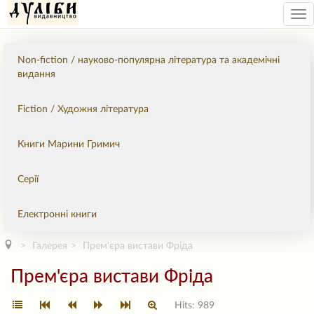
Tog
nav
Non-fiction / науково-популярна література та академічні
видання
Fiction / Художня література
Книги Марини Гримич
Серії
Електронні книги
Галерея
Прем'єра вистави Фріда
Прем'єра вистави Фріда
Hits: 989