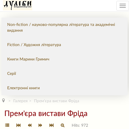
Tog
nav
Non-fiction / науково-популярна література та академічні
видання
Fiction / Художня література
Книги Марини Гримич
Серії
Електронні книги
Галерея
Прем'єра вистави Фріда
Прем'єра вистави Фріда
Hits: 972