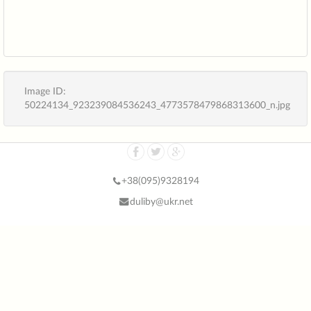
Image ID:
50224134_923239084536243_4773578479868313600_n.jpg
+38(
095)9328194
duliby@ukr.net