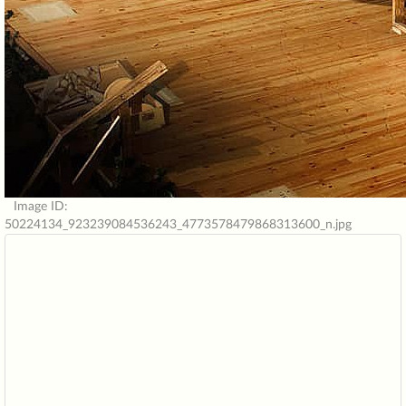
Image ID:
50224134_923239084536243_4773578479868313600_n.jpg