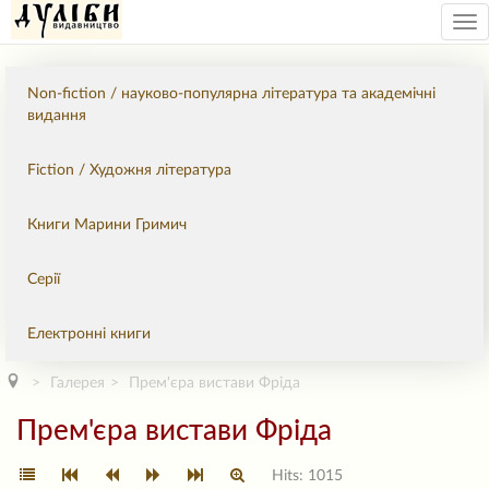
Tog
nav
Non-fiction / науково-популярна література та академічні
видання
Fiction / Художня література
Книги Марини Гримич
Серії
Електронні книги
Галерея
Прем'єра вистави Фріда
Прем'єра вистави Фріда
Hits: 1015