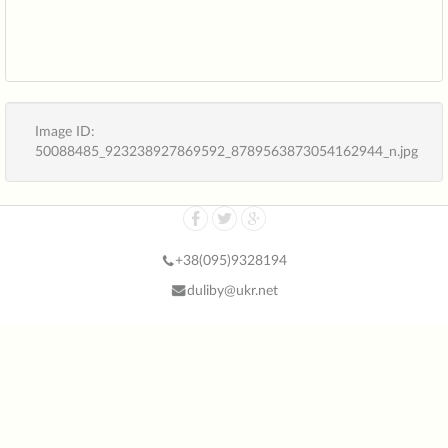
Image ID:
50088485_923238927869592_8789563873054162944_n.jpg
+38(
095)9328194
duliby@ukr.net