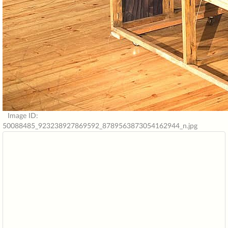
Image ID:
50088485_923238927869592_8789563873054162944_n.jpg