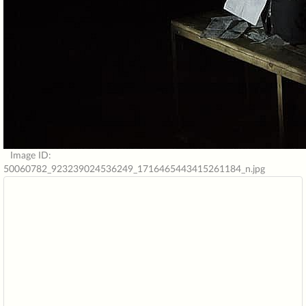
Image ID:
50060782_923239024536249_1716465443415261184_n.jpg