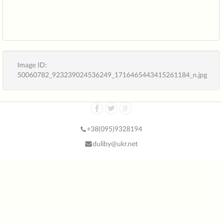
Image ID:
50060782_923239024536249_1716465443415261184_n.jpg
+38(
095)9328194
duliby@ukr.net