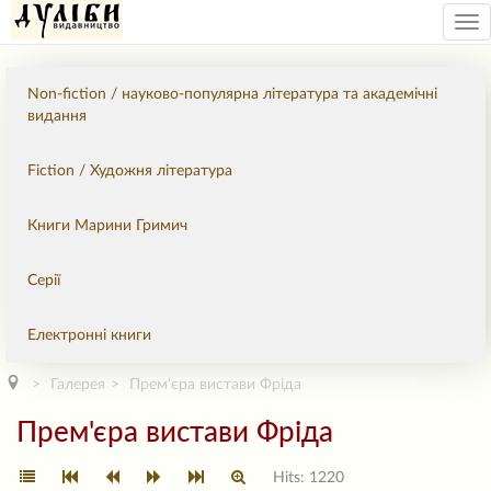
Tog
nav
Non-fiction / науково-популярна література та академічні
видання
Fiction / Художня література
Книги Марини Гримич
Серії
Електронні книги
Галерея
Прем'єра вистави Фріда
Прем'єра вистави Фріда
Hits: 1220