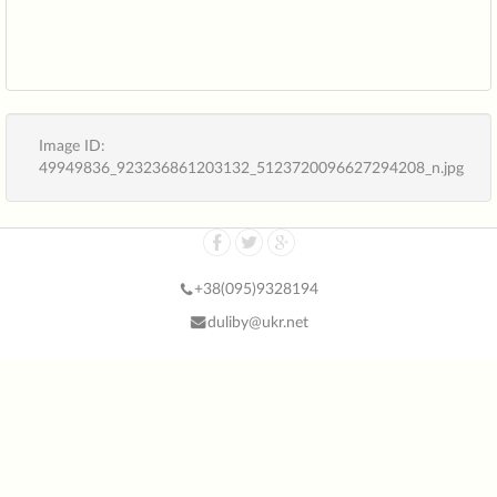
Image ID:
49949836_923236861203132_5123720096627294208_n.jpg
+38(
095)9328194
duliby@ukr.net