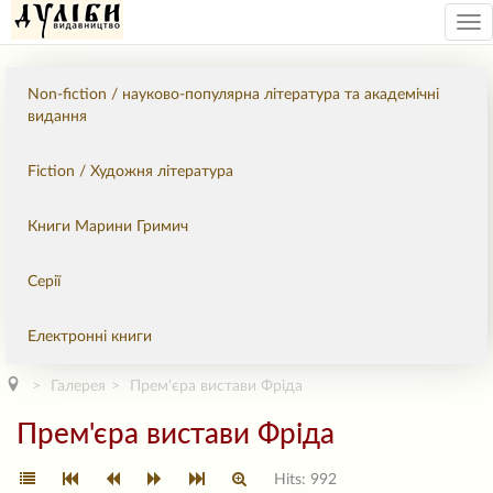
Tog
nav
Non-fiction / науково-популярна література та академічні
видання
Fiction / Художня література
Книги Марини Гримич
Серії
Електронні книги
Галерея
Прем'єра вистави Фріда
Прем'єра вистави Фріда
Hits: 992