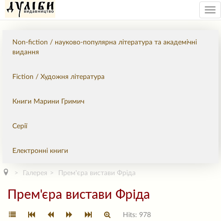
Tog
nav
Non-fiction / науково-популярна література та академічні
видання
Fiction / Художня література
Книги Марини Гримич
Серії
Електронні книги
Галерея
Прем'єра вистави Фріда
Прем'єра вистави Фріда
Hits: 978