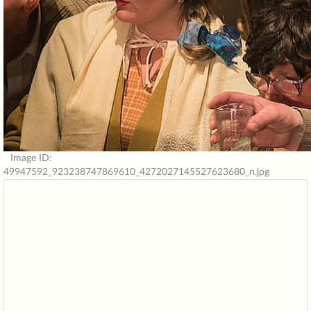
Image ID:
49947592_923238747869610_4272027145527623680_n.jpg