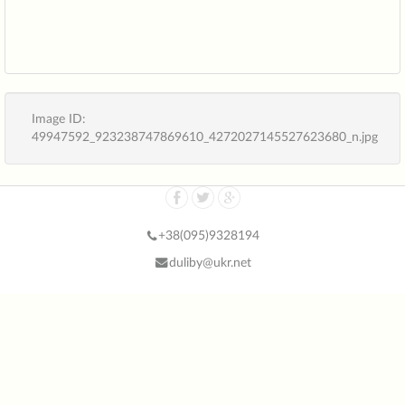
Image ID:
49947592_923238747869610_4272027145527623680_n.jpg
+38(
095)9328194
duliby@ukr.net