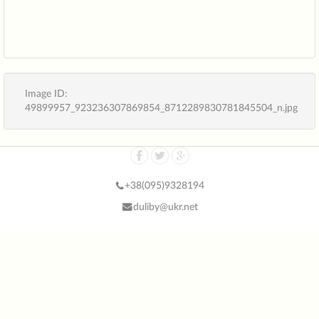
Image ID:
49899957_923236307869854_8712289830781845504_n.jpg
+38(
095)9328194
duliby@ukr.net