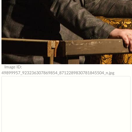
Image ID:
49899957_923236307869854_8712289830781845504_n.jpg