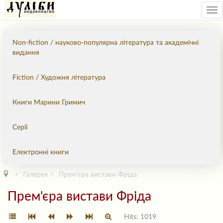
Tog
nav
Non-fiction / науково-популярна література та академічні
видання
Fiction / Художня література
Книги Марини Гримич
Серії
Електронні книги
Галерея
Прем'єра вистави Фріда
Прем'єра вистави Фріда
Hits: 1019