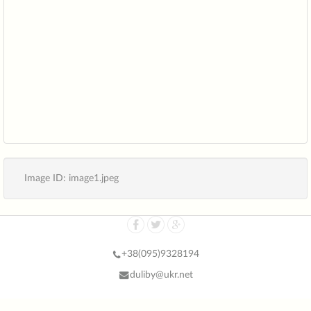
Image ID: image1.jpeg
+38(
095)9328194
duliby@ukr.net