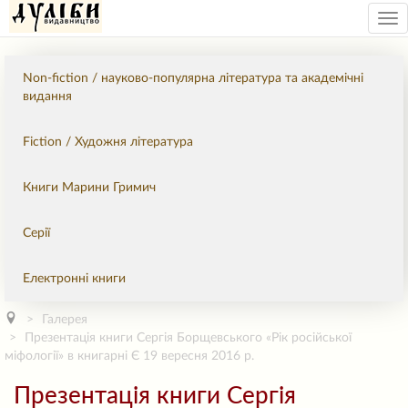
Tog
nav
Non-fiction / науково-популярна література та академічні
видання
Fiction / Художня література
Книги Марини Гримич
Серії
Електронні книги
Галерея
Презентація книги Сергія Борщевського «Рік російської
міфології» в книгарні Є 19 вересня 2016 р.
Презентація книги Сергія