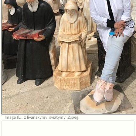
Image ID: z livanskymy_sviatymy_2.jpeg