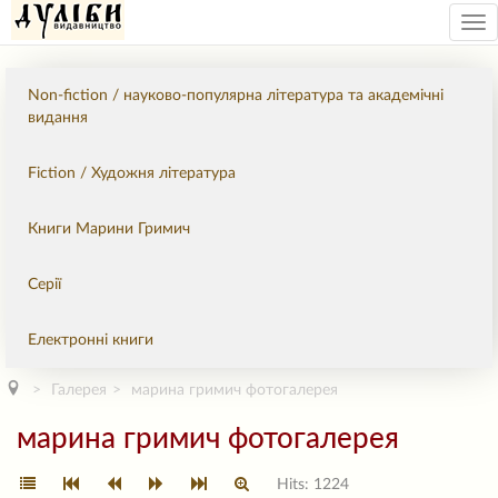
Tog
nav
Non-fiction / науково-популярна література та академічні
видання
Fiction / Художня література
Книги Марини Гримич
Серії
Електронні книги
Галерея
марина гримич фотогалерея
марина гримич фотогалерея
Hits: 1224