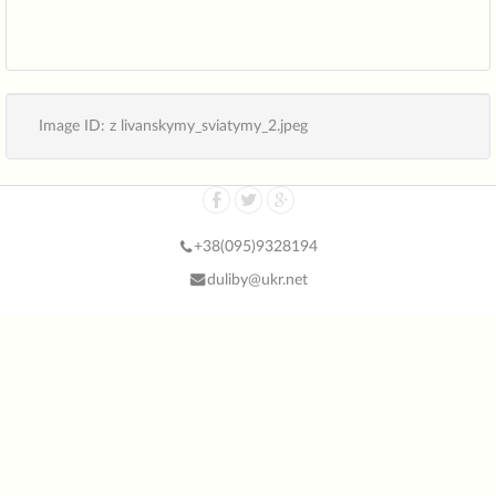
Image ID: z livanskymy_sviatymy_2.jpeg
+38(
095)9328194
duliby@ukr.net