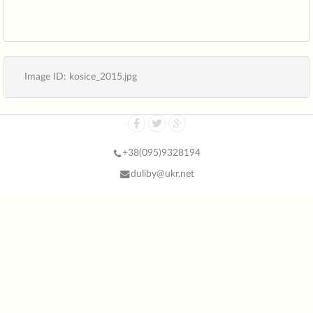
Image ID: kosice_2015.jpg
+38(
095)9328194
duliby@ukr.net