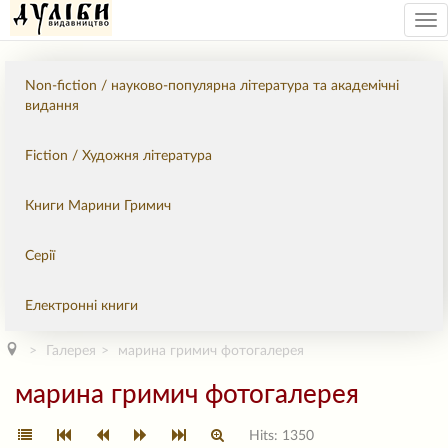
Tog
nav
Non-fiction / науково-популярна література та академічні
видання
Fiction / Художня література
Книги Марини Гримич
Серії
Електронні книги
Галерея
марина гримич фотогалерея
марина гримич фотогалерея
Hits: 1350