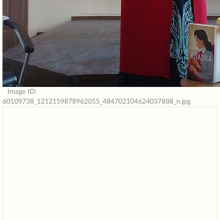
Image ID:
60109738_1212159878962055_484702104624037888_n.jpg