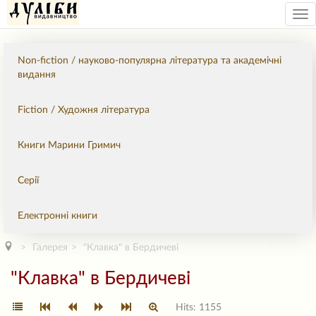
Tog
nav
Non-fiction / науково-популярна література та академічні
видання
Fiction / Художня література
Книги Марини Гримич
Серії
Електронні книги
Галерея
"Клавка" в Бердичеві
"Клавка" в Бердичеві
Hits: 1155