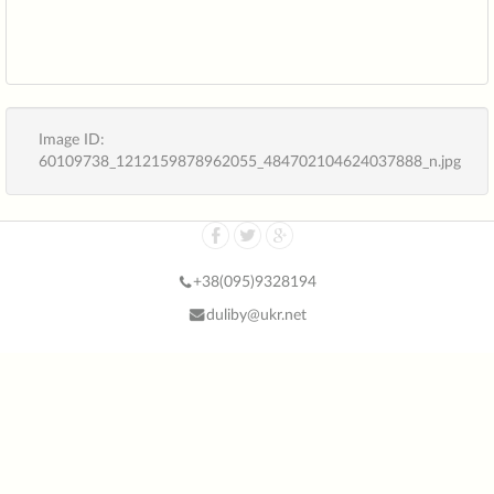
Image ID:
60109738_1212159878962055_484702104624037888_n.jpg
+38(
095)9328194
duliby@ukr.net