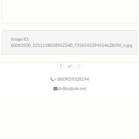
Image ID:
60063500_1212158028962240_7356545294554628096_n.jpg
+38(
095)9328194
duliby@ukr.net