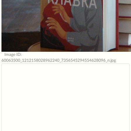
Image ID:
60063500_1212158028962240_7356545294554628096_n.jpg