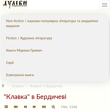
Tog
nav
Non-fiction / науково-популярна література та академічні
видання
Fiction / Художня література
Книги Марини Гримич
Серії
Електронні книги
Галерея
"Клавка" в Бердичеві
"Клавка" в Бердичеві
Hits: 1146