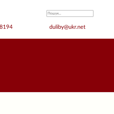
28194
duliby@ukr.net