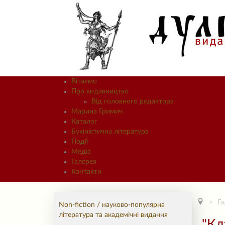
Вітаємо
Про видавництво
Від головного редактора
Марина Гримич
Каталог
Букіністична література
Події
Медіа
Галерея
Контакти
Га
Non-fiction / науково-популярна
література та академічні видання
"Кл