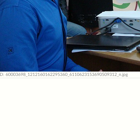
ID: 60003698_1212160162295360_6110623153690509312_n.jpg