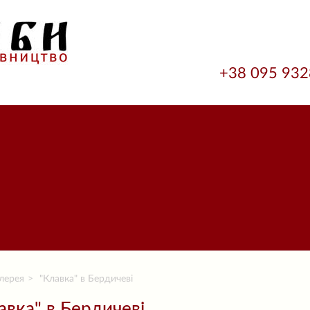
+38 095 93
лерея
"Клавка" в Бердичеві
авка" в Бердичеві