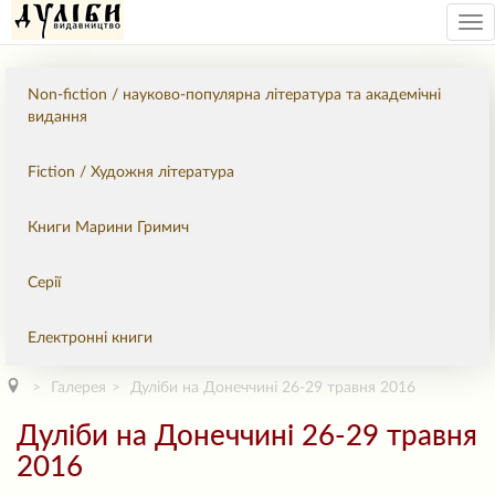
Tog
nav
Non-fiction / науково-популярна література та академічні
видання
Fiction / Художня література
Книги Марини Гримич
Серії
Електронні книги
Галерея
Дуліби на Донеччині 26-29 травня 2016
Дуліби на Донеччині 26-29 травня
2016