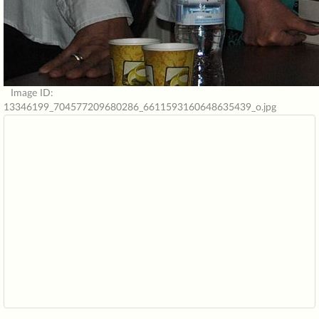
Image ID:
13346199_704577209680286_6611593160648635439_o.jpg