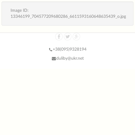
Image ID:
13346199_704577209680286_6611593160648635439_o.jpg
+38(
095)9328194
duliby@ukr.net