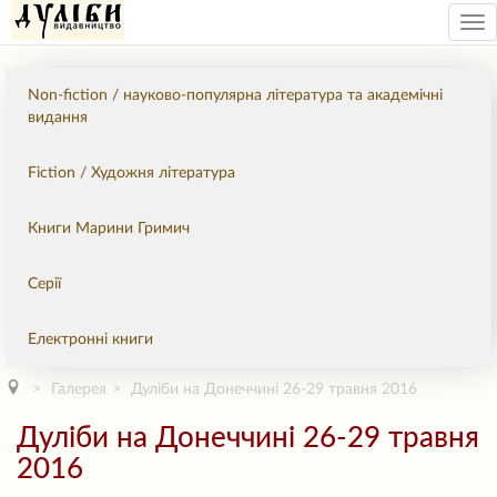
Tog
nav
Non-fiction / науково-популярна література та академічні
видання
Fiction / Художня література
Книги Марини Гримич
Серії
Електронні книги
Галерея
Дуліби на Донеччині 26-29 травня 2016
Дуліби на Донеччині 26-29 травня
2016