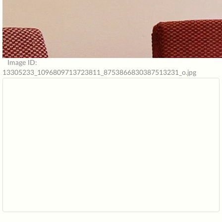
Image ID:
13305233_1096809713723811_8753866830387513231_o.jpg