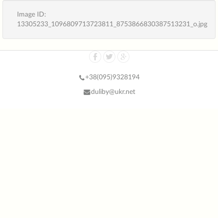
Image ID:
13305233_1096809713723811_8753866830387513231_o.jpg
+38(
095)9328194
duliby@ukr.net