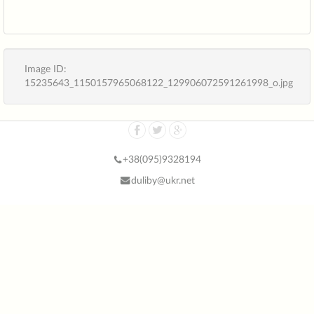
Image ID:
15235643_1150157965068122_129906072591261998_o.jpg
+38(
095)9328194
duliby@ukr.net