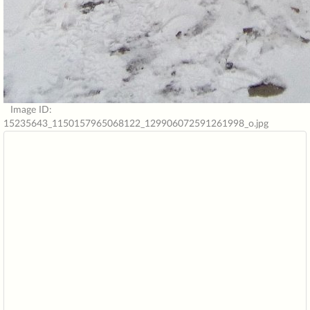
Image ID:
15235643_1150157965068122_129906072591261998_o.jpg