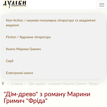
Tog
nav
Non-fiction / науково-популярна література та академічні
видання
Fiction / Художня література
Книги Марини Гримич
Серії
Електронні книги
Галерея
"Дім-древо" з роману Марини Гримич "Фріда"
"Дім-древо" з роману Марини
Гримич "Фріда"