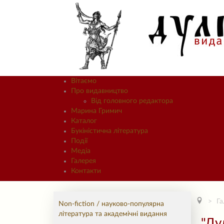
Вітаємо
Про видавництво
Від головного редактора
Марина Гримич
Каталог
Букіністична література
Події
Медіа
Галерея
Контакти
Га
Non-fiction / науково-популярна
література та академічні видання
"Ду