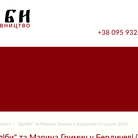
+38 095 93
лерея
"Дуліби" та Марина Гримич у Бердичеві (1 грудня 2016)
ліби" та Марина Гримич у Бердичеві (