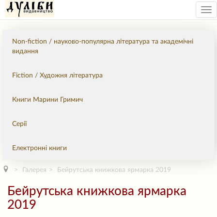
Tog
nav
Non-fiction / науково-популярна література та академічні
видання
Fiction / Художня література
Книги Марини Гримич
Серії
Електронні книги
Галерея
Бейрутська книжкова ярмарка 2019
Бейрутська книжкова ярмарка
2019