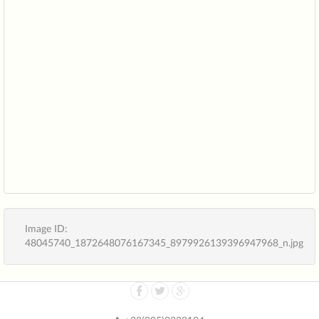
Image ID:
48045740_1872648076167345_8979926139396947968_n.jpg