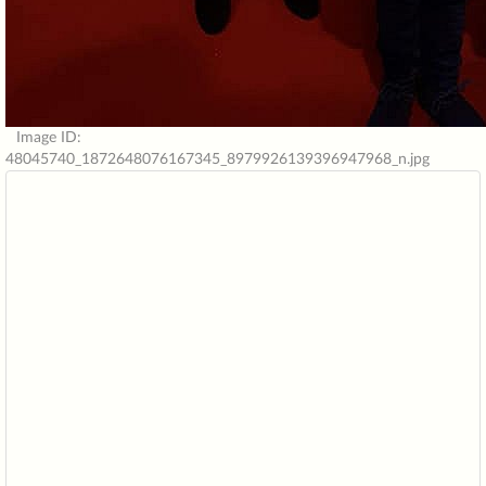
Image ID:
48045740_1872648076167345_8979926139396947968_n.jpg