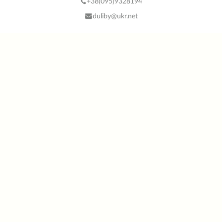
+38(
095)9328194
duliby@ukr.net