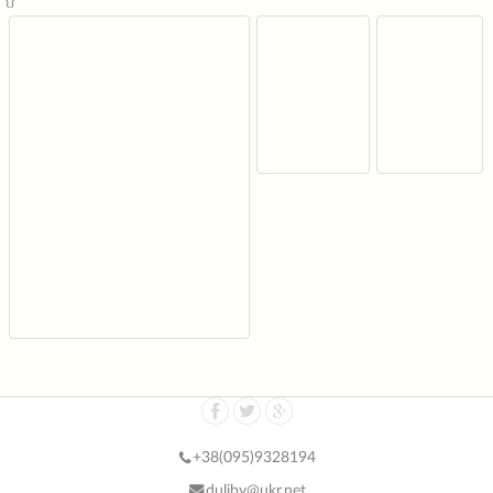
{}
+38(
095)9328194
duliby@ukr.net