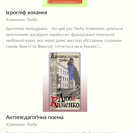
Ієрогліф кохання
Клименко Люба
Еротична мелодрама. На цей раз Люба Клименко ділиться
екзотичним досвідом українсько-французької пекельної
любовної кухні, яка через деякі життєві обставини головних
героїв (Їристі та Фрасуа), готується не в Україні і…
Антипедагогічна поема
Клименко Люба