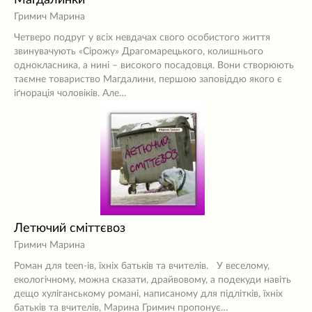
Магдалинки
Гримич Марина
Четверо подруг у всіх невдачах свого особистого життя
звинувачують «Сірожу» Драгомарецького, колишнього
однокласника, а нині – високого посадовця. Вони створюють
таємне товариство Магдалини, першою заповіддю якого є
іґнорація чоловіків. Але…
Летючий сміттєвоз
Гримич Марина
Роман для teen-ів, їхніх батьків та вчителів. У веселому,
екологічному, можна сказати, драйвовому, а подекуди навіть
дещо хуліганському романі, написаному для підлітків, їхніх
батьків та вчителів, Марина Гримич пропонує…