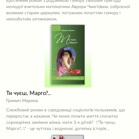
Еротичний роман з родзинкою гумору Любовні пригода
молодої вчительки математики Аврори Чингізівни, озброєної
великим старим циркулем, потужним почуттям гумору і
непозбутнім оптимізмом.
Ти чуєш, Марго?..
Гримич Марина
Службовий роман в середовищі соціологів-польовиків, що
переростає в кохання. Чи може почати життя спочатку
сорокарічна заміжня жінка, мати 3-х дітей? \"Ти чуєш,
Марго?..\" - це чуттєва і водночас дотепна історія…