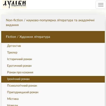
Tog
nav
Non-fiction / науково-популярна література та академічні
видання
Fiction / Художня література
Детектив
Трилер
Історичний роман
Еротичний роман
Роман про кохання
Іронічний роман
Психологічний роман
Пригодницький роман
Містика
Новели