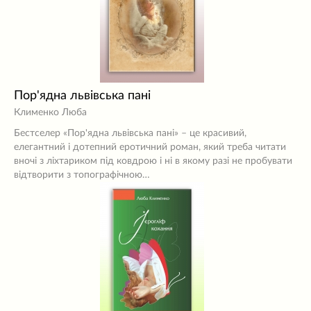
Пор'ядна львівська пані
Клименко Люба
Бестселер «Пор'ядна львівська пані» – це красивий,
елегантний і дотепний еротичний роман, який треба читати
вночі з ліхтариком під ковдрою і ні в якому разі не пробувати
відтворити з топографічною…