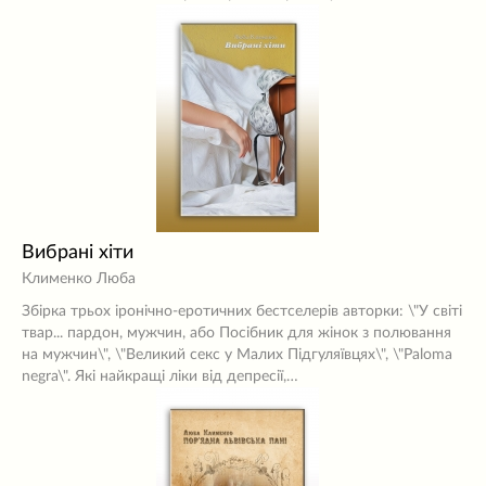
Вибрані хіти
Клименко Люба
Збірка трьох іронічно-еротичних бестселерів авторки: \"У світі
твар... пардон, мужчин, або Посібник для жінок з полювання
на мужчин\", \"Великий секс у Малих Підгуляївцях\", \"Paloma
negra\". Які найкращі ліки від депресії,…