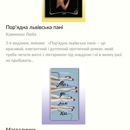
Пор'ядна львівська пані
Клименко Люба
5-е видання, змінене «Пор’ядна львівська пані» – це
красивий, елегантний і дотепний еротичний роман, який
треба читати вночі з ліхтариком під ковдрою і ні в якому разі
не пробувати…