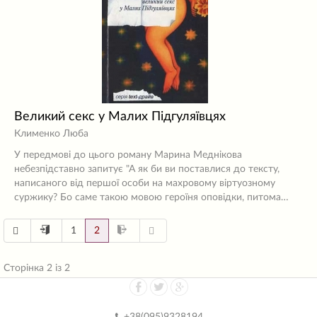
Великий секс у Малих Підгуляївцях
Клименко Люба
У передмові до цього роману Марина Меднікова
небезпідставно запитує "А як би ви поставлися до тексту,
написаного від першої особи на махровому віртуозному
суржику? Бо саме такою мовою героїня оповідки, питома…
1
2
Сторінка 2 із 2