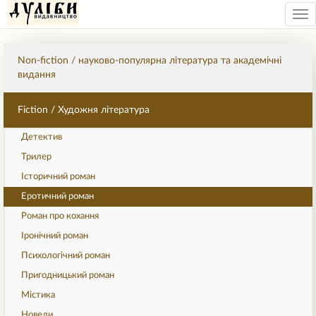
Tog
nav
Non-fiction / науково-популярна література та академічні
видання
Fiction / Художня література
Детектив
Трилер
Історичний роман
Еротичний роман
Роман про кохання
Іронічний роман
Психологічний роман
Пригодницький роман
Містика
Новели